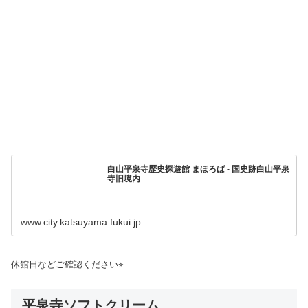
白山平泉寺歴史探遊館 まほろば - 国史跡白山平泉
寺旧境内
www.city.katsuyama.fukui.jp
休館日などご確認ください⭐︎
平泉寺ソフトクリーム