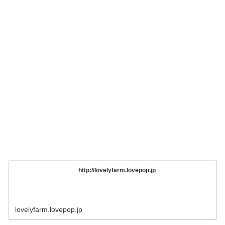
http://lovelyfarm.lovepop.jp
lovelyfarm.lovepop.jp