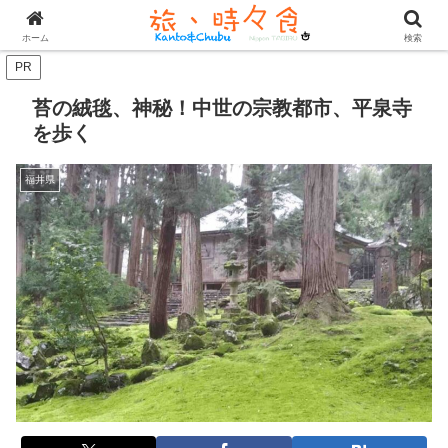
ホーム
検索
PR
苔の絨毯、神秘！中世の宗教都市、平泉寺
を歩く
福井県