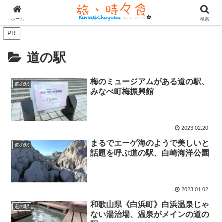
ホーム
検索
PR
道の駅
梅のミュージアムがある道の駅、
道の駅
みなべ町梅振興館
2023.02.20
まるでエーゲ海のようで美しいと
道の駅
話題を呼ぶ道の駅、白崎海洋公園
2023.01.02
和歌山県《白浜町》白浜温泉じゃ
道の駅
ない湯治場、温泉がメインの道の